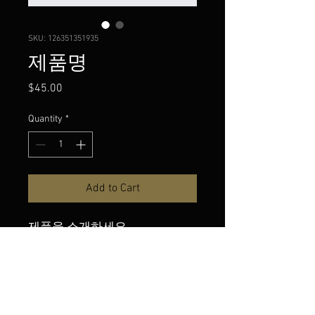
SKU: 126351351935
제품명
Price
$45.00
Quantity
*
Add to Cart
제품을 소개하세요.  
상세정보
제품의 세부 사항들을 입력하세요. 제품
환불 및 교환 정책
의 크기, 재질, 관리방법 등 친절하고 상