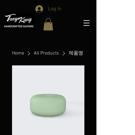
Log In
Home
All Products
제품명